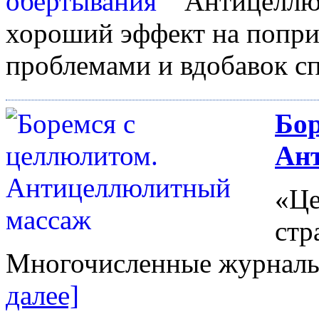
Антицеллю
хороший эффект на попр
проблемами и вдобавок сп
Бор
Ан
«Це
стр
Многочисленные журналы 
далее]