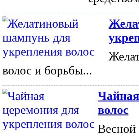
Жела
укре
Желат
волос и борьбы...
Чайная
волос
Весной 